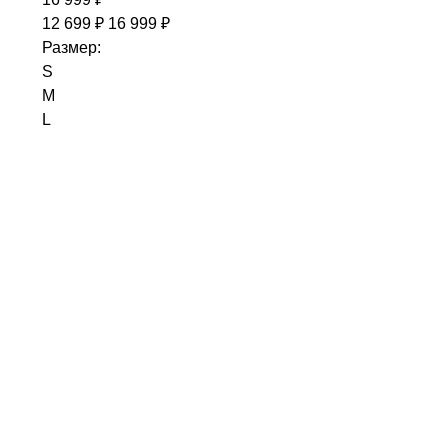
12 699 ₽
16 999 ₽
Размер:
S
M
L
XL
ДОБАВИТЬ В КОРЗИНУ
С ЭТИМ ТОВАРОМ ПОКУПАЮТ
SALOMON ADVANCED
XT-6
25 999 ₽
ANTA
KNIT TRACK PANTS
4 690 ₽
3 799 ₽
PUMA
ESS ELEVATED Comfort Hoodie
7 190 ₽
REEBOK
REEBOK IDENTITY SMALL LOG
6 699 ₽
5 39