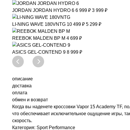
PUMA
ESS ELEVATED Hoodie
7 490 ₽
4 899 ₽
JORDAN
JORDAN HYDRO 6
6 999 ₽
3 999 ₽
LI-NING
WAVE 180VNTG
10 499 ₽
5 299 ₽
REEBOK
MALDEN BP M
4 699 ₽
ASICS
GEL-CONTEND 9
8 999 ₽
описание
доставка
оплата
обмен и возврат
Когда вы наденете кроссовки Vapor 15 Academy TF, п
что обеспечивает исключительное ощущение игры, так
скорость.