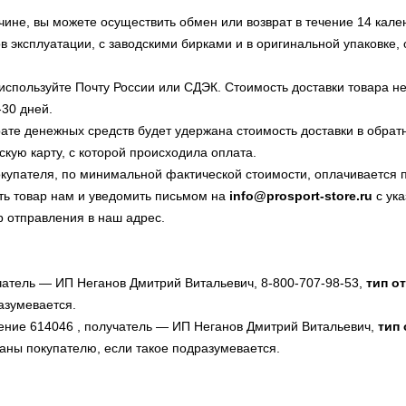
ине, вы можете осуществить обмен или возврат в течение 14 кале
в эксплуатации, с заводскими бирками и в оригинальной упаковке, 
, используйте Почту России или СДЭК. Стоимость доставки товара 
-30 дней.
рате денежных средств будет удержана стоимость доставки в обратн
кую карту, с которой происходила оплата.
покупателя, по минимальной фактической стоимости, оплачивается 
ть товар нам и уведомить письмом на
info@prosport-store.ru
с ук
р отправления в наш адрес.
учатель — ИП Неганов Дмитрий Витальевич, 8-800-707-98-53,
тип о
азумевается.
ление 614046
, получатель — ИП Неганов Дмитрий Витальевич,
тип
ваны
покупателю, если такое подразумевается.