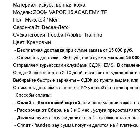
Категория: Sport Performance
Материал: искусственная кожа
Модель: ZOOM VAPOR 15 ACADEMY TF
Пол: Мужской / Men
Сезон-сайт: Весна-Лето
Субкатегория: Football Appfrel Training
Цвет: Кремовый
-
Бесплатная доставка
при сумме заказа от
15 000 руб
.
- Стоимость доставки - 850 руб., если сумма
меньше
15 000
Отправляем курьерскими службами СДЭК , EMS. В отдаленн
Средний срок доставки 2-10 дней, и зависит от удаленности 
Выбирайте быстрые варианты – СДЭК до пункта выдачи или E
Стоимость доставки за пределы РФ уточняйте по электронной 
Способы оплаты:
-
Онлайн - банковской картой,
при оформлении заказа на
-
Рассрочка от Сбера,
на 3 и 6 мес., услуга предоставляе
-
Долями,
сумма покупки делится на 4 платежа, оплата раз 
-
Сплит - Yandex.pay
сумма покупки делится на 4 платежа, 