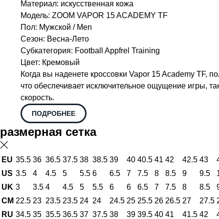
Категория: Sport Performance
Материал: искусственная кожа
Модель: ZOOM VAPOR 15 ACADEMY TF
Пол: Мужской / Men
Сезон: Весна-Лето
Субкатегория: Football Appfrel Training
Цвет: Кремовый
Когда вы наденете кроссовки Vapor 15 Academy TF, п
что обеспечивает исключительное ощущение игры, так
скорость.
ПОДРОБНЕЕ
размерная сетка
EU
35.5
36
36.5
37.5
38
38.5
39
40
40.5
41
42
42.5
43
US
3.5
4
4.5
5
5.5
6
6.5
7
7.5
8
8.5
9
9.5
UK
3
3.5
4
4.5
5
5.5
6
6
6.5
7
7.5
8
8.5
CM
22.5
23
23.5
23.5
24
24
24.5
25
25.5
26
26.5
27
27.5