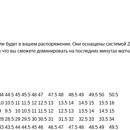
оле будет в вашем распоряжении. Они оснащены системой Zo
 что вы сможете доминировать на последних минутах матча
44
44.5
45
45.5
46
47
47.5
48
48.5
49
49.5
50
50.5
10
10.5
11
11.5
12
12.5
13
13.5
14
14.5
15
15.5
16
9
9.5
10
10.5
11
11.5
12
12.5
13
13.5
14
14.5
15
28
28.5
29
29.5
30
30.5
31
31.5
32
32.5
33
33.5
34