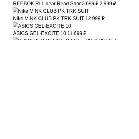
REEBOK
RI Linear Read Shor
3 699 ₽
2 999 ₽
Nike
M NK CLUB PK TRK SUIT
12 999 ₽
ASICS
GEL-EXCITE 10
11 699 ₽
PUMA
HER RELAXED FULL-ZIP WOVEN J
6 990 ₽
LI-NING
RED HARE 7 PRO
10 499 ₽
6 299 ₽
описание
доставка
оплата
обмен и возврат
Проведите тренировку с лёгкими носками Nike Everyd
Категория: NSW
Материал: хлопок 66%, полиэстер 30%, спандекс 3%,