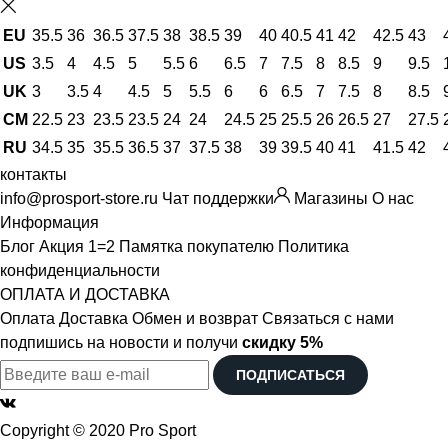
EU
35.5
36
36.5
37.5
38
38.5
39
40
40.5
41
42
42.5
43
US
3.5
4
4.5
5
5.5
6
6.5
7
7.5
8
8.5
9
9.5
UK
3
3.5
4
4.5
5
5.5
6
6
6.5
7
7.5
8
8.5
CM
22.5
23
23.5
23.5
24
24
24.5
25
25.5
26
26.5
27
27.5
RU
34.5
35
35.5
36.5
37
37.5
38
39
39.5
40
41
41.5
42
контакты
info@prosport-store.ru
Чат поддержки
Магазины
О нас
Информация
Блог
Акция 1=2
Памятка покупателю
Политика
конфиденциальности
ОПЛАТА И ДОСТАВКА
Оплата
Доставка
Обмен и возврат
Связаться с нами
подпишись на новости и получи
скидку 5%
ПОДПИСАТЬСЯ
Copyright © 2020 Pro Sport