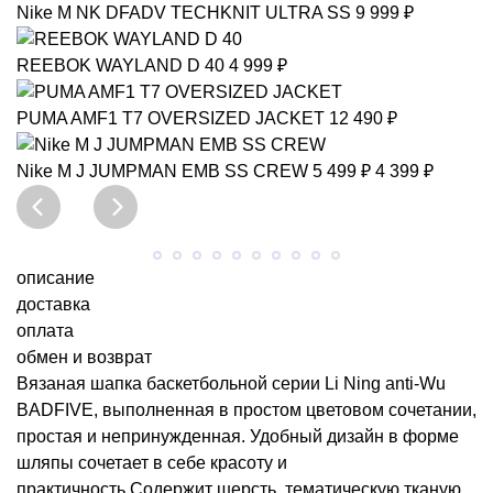
Nike
M NK DFADV TECHKNIT ULTRA SS
9 999 ₽
REEBOK
WAYLAND D 40
4 999 ₽
PUMA
AMF1 T7 OVERSIZED JACKET
12 490 ₽
Nike
M J JUMPMAN EMB SS CREW
5 499 ₽
4 399 ₽
описание
доставка
оплата
обмен и возврат
Вязаная шапка баскетбольной серии Li Ning anti-Wu
BADFIVE, выполненная в простом цветовом сочетании,
простая и непринужденная. Удобный дизайн в форме
шляпы сочетает в себе красоту и
практичность.Содержит шерсть, тематическую тканую