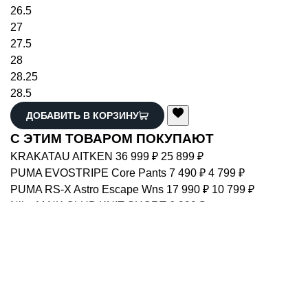
26
26.5
27
27.5
28
28.25
28.5
ДОБАВИТЬ В КОРЗИНУ
С ЭТИМ ТОВАРОМ ПОКУПАЮТ
KRAKATAU
AITKEN
36 999 ₽
25 899 ₽
PUMA
EVOSTRIPE Core Pants
7 490 ₽
4 799 ₽
PUMA
RS-X Astro Escape Wns
17 990 ₽
10 799 ₽
Nike
M NK CLUB KNIT SHORT
6 999 ₽
Nike
M NSW TEE M90 ACC CNCT FSTVL
6 999 ₽
PUMA
Classics Elevated Beanie
4 490 ₽
ANTA
WALK 2.0
8 290 ₽
4 999 ₽
REEBOK
REEBOK LOGO CAP
2 999 ₽
ANTA
MEN'S TRAIN TRACK PANTS
8 190 ₽
1 299 ₽