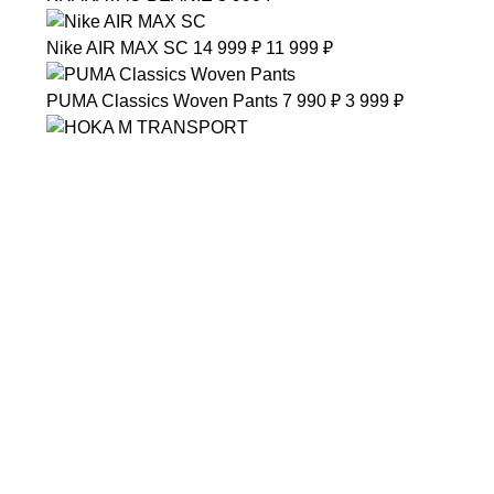
Nike
AIR MAX SC
14 999 ₽
11 999 ₽
PUMA
Classics Woven Pants
7 990 ₽
3 999 ₽
HOKA
M TRANSPORT
19 999 ₽
ANTA
TRAINING WOVEN TRACK PANTS 1 W
3 599 ₽
ANTA
OUTDOOR WOVEN TRACK PANTS
7 690 ₽
6 19
REEBOK
REEBOK CREW 3-PACK
1 999 ₽
Nike
M Sportswear Tech Fleece Joggers
14 999 ₽
10 999
описание
доставка