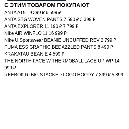
С ЭТИМ ТОВАРОМ ПОКУПАЮТ
ANTA
AT91
9 399 ₽
6 599 ₽
ANTA
STG WOVEN PANTS
7 590 ₽
3 399 ₽
ANTA
EXPLORER
11 190 ₽
7 799 ₽
Nike
AIR WINFLO 11
16 999 ₽
Nike
U Sportswear BEANIE UNCUFFED REV
2 799 ₽
PUMA
ESS GRAPHIC BEDAZZLED PANTS
8 490 ₽
KRAKATAU
BEANIE
4 599 ₽
THE NORTH FACE
W THERMOBALL LACE UP WP
14
999 ₽
REEBOK
RI BIG STACKED LOGO HOODY
7 399 ₽
5 899
₽
PUMA
Caven 2.0
9 690 ₽
4 499 ₽
описание
доставка