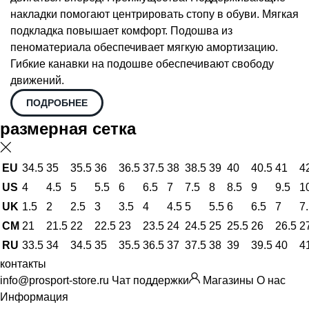
накладки помогают центрировать стопу в обуви. Мягкая
подкладка повышает комфорт. Подошва из
пеноматериала обеспечивает мягкую амортизацию.
Гибкие канавки на подошве обеспечивают свободу
движений.
ПОДРОБНЕЕ
размерная сетка
EU
34.5
35
35.5
36
36.5
37.5
38
38.5
39
40
40.5
41
4
US
4
4.5
5
5.5
6
6.5
7
7.5
8
8.5
9
9.5
1
UK
1.5
2
2.5
3
3.5
4
4.5
5
5.5
6
6.5
7
7
CM
21
21.5
22
22.5
23
23.5
24
24.5
25
25.5
26
26.5
2
RU
33.5
34
34.5
35
35.5
36.5
37
37.5
38
39
39.5
40
4
контакты
info@prosport-store.ru
Чат поддержки
Магазины
О нас
Информация