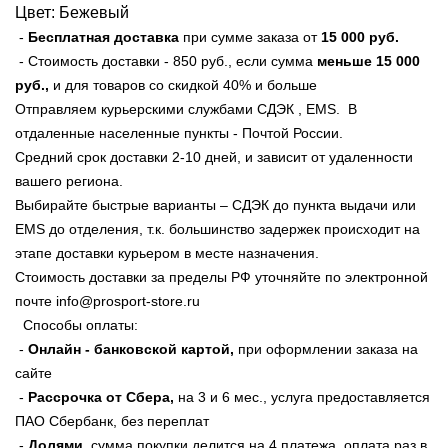
Цвет: Бежевый
-
Бесплатная доставка
при сумме заказа от
15 000 руб
.
- Стоимость доставки - 850 руб., если сумма
меньше
15 000
руб.,
и для товаров со скидкой 40% и больше
Отправляем курьерскими службами СДЭК , EMS. В
отдаленные населенные пункты - Почтой России.
Средний срок доставки 2-10 дней, и зависит от удаленности
вашего региона.
Выбирайте быстрые варианты – СДЭК до пункта выдачи или
EMS до отделения, т.к. большинство задержек происходит на
этапе доставки курьером в месте назначения.
Стоимость доставки за пределы РФ уточняйте по электронной
почте info@prosport-store.ru
Способы оплаты:
-
Онлайн - банковской картой,
при оформлении заказа на
сайте
-
Рассрочка от Сбера,
на 3 и 6 мес., услуга предоставляется
ПАО Сбербанк, без переплат
-
Долями,
сумма покупки делится на 4 платежа, оплата раз в